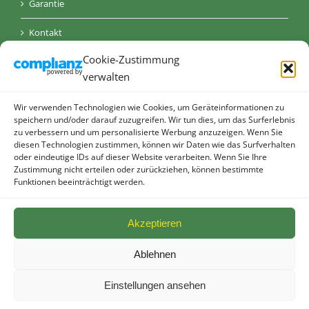
Garantie
Kontakt
Cookie-Zustimmung
AGB
verwalten
Datenschutz
Wir verwenden Technologien wie Cookies, um Geräteinformationen zu
Impressum
speichern und/oder darauf zuzugreifen. Wir tun dies, um das Surferlebnis
zu verbessern und um personalisierte Werbung anzuzeigen. Wenn Sie
diesen Technologien zustimmen, können wir Daten wie das Surfverhalten
Cookie-Richtlinie (EU)
oder eindeutige IDs auf dieser Website verarbeiten. Wenn Sie Ihre
Zustimmung nicht erteilen oder zurückziehen, können bestimmte
Funktionen beeinträchtigt werden.
Akzeptieren
Ablehnen
© allebacker Schulte GmbH - Radeberger Straße 48 - 01900
Großröhrsdorf I
2026 I powered by
Die KONKURRENZ
Einstellungen ansehen
Facebook