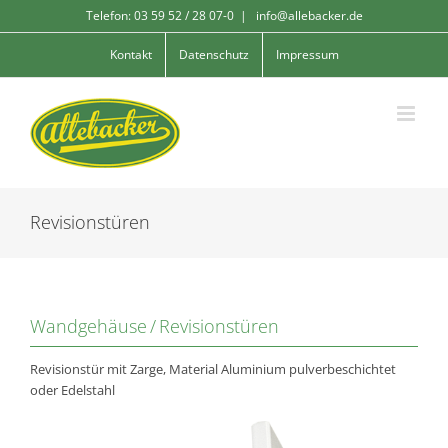
Skip
Telefon: 03 59 52 / 28 07-0
|
info@allebacker.de
to
content
Kontakt
Datenschutz
Impressum
Revisionstüren
Wandgehäuse / Revisionstüren
Revisionstür mit Zarge, Material Aluminium pulverbeschichtet
oder Edelstahl