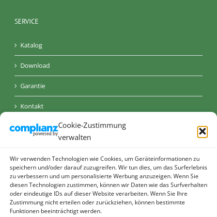
SERVICE
Katalog
Download
Garantie
Kontakt
Cookie-Zustimmung
AGB
verwalten
Datenschutz
Wir verwenden Technologien wie Cookies, um Geräteinformationen zu
Impressum
speichern und/oder darauf zuzugreifen. Wir tun dies, um das Surferlebnis
zu verbessern und um personalisierte Werbung anzuzeigen. Wenn Sie
diesen Technologien zustimmen, können wir Daten wie das Surfverhalten
Cookie-Richtlinie (EU)
oder eindeutige IDs auf dieser Website verarbeiten. Wenn Sie Ihre
Zustimmung nicht erteilen oder zurückziehen, können bestimmte
Funktionen beeinträchtigt werden.