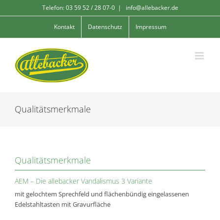
Skip
Telefon: 03 59 52 / 28 07-0
|
info@allebacker.de
to
content
Kontakt
Datenschutz
Impressum
Qualitätsmerkmale
Qualitätsmerkmale
AEM – Die allebacker Vandalismus 3 Variante
mit gelochtem Sprechfeld und flächenbündig eingelassenen
Edelstahltasten mit Gravurfläche