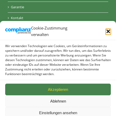
Garantie
Kontakt
Cookie-Zustimmung
AGB
verwalten
Datenschutz
Wir verwenden Technologien wie Cookies, um Geräteinformationen zu
Impressum
speichern und/oder darauf zuzugreifen. Wir tun dies, um das Surferlebnis
zu verbessern und um personalisierte Werbung anzuzeigen. Wenn Sie
diesen Technologien zustimmen, können wir Daten wie das Surfverhalten
Cookie-Richtlinie (EU)
oder eindeutige IDs auf dieser Website verarbeiten. Wenn Sie Ihre
Zustimmung nicht erteilen oder zurückziehen, können bestimmte
Funktionen beeinträchtigt werden.
Akzeptieren
Ablehnen
© allebacker Schulte GmbH - Radeberger Straße 48 - 01900
Großröhrsdorf I
2026 I powered by
Die KONKURRENZ
Einstellungen ansehen