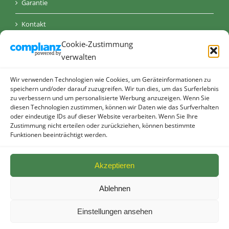
Garantie
Kontakt
Cookie-Zustimmung
AGB
verwalten
Datenschutz
Wir verwenden Technologien wie Cookies, um Geräteinformationen zu
Impressum
speichern und/oder darauf zuzugreifen. Wir tun dies, um das Surferlebnis
zu verbessern und um personalisierte Werbung anzuzeigen. Wenn Sie
diesen Technologien zustimmen, können wir Daten wie das Surfverhalten
Cookie-Richtlinie (EU)
oder eindeutige IDs auf dieser Website verarbeiten. Wenn Sie Ihre
Zustimmung nicht erteilen oder zurückziehen, können bestimmte
Funktionen beeinträchtigt werden.
Akzeptieren
Ablehnen
© allebacker Schulte GmbH - Radeberger Straße 48 - 01900
Großröhrsdorf I
2026 I powered by
Die KONKURRENZ
Einstellungen ansehen
Facebook