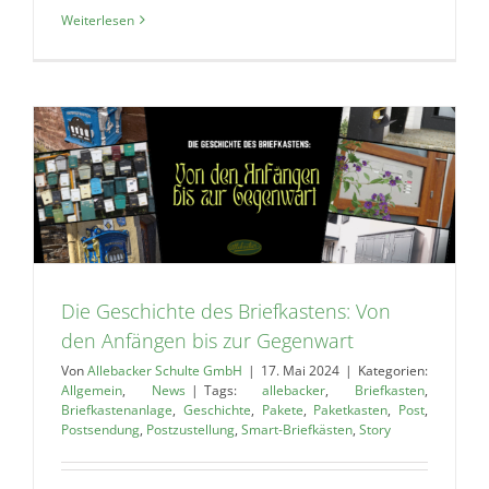
Weiterlesen
n
Die Geschichte des Briefkastens: Von
den Anfängen bis zur Gegenwart
Von
Allebacker Schulte GmbH
|
17. Mai 2024
|
Kategorien:
Allgemein
,
News
|
Tags:
allebacker
,
Briefkasten
,
Briefkastenanlage
,
Geschichte
,
Pakete
,
Paketkasten
,
Post
,
Postsendung
,
Postzustellung
,
Smart-Briefkästen
,
Story