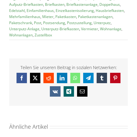
Aufputz-Briefkasten
,
Briefkasten
,
Briefkastenanlage
,
Doppelhaus
,
Edelstahl
,
Einfamilienhaus
,
Einzelkastenisolierung
,
Hausbriefkasten
,
Mehrfamilienhaus
,
Mieter
,
Paketkasten
,
Paketkastenanlagen
,
Paketschrank
,
Post
,
Postsendung
,
Postzustellung
,
Unterputz
,
Unterputz-Anlage
,
Unterputz-Briefkasten
,
Vermieter
,
Wohnanlage
,
Wohnanlagen
,
Zustellbox
Teilen Sie unseren Beitrag in sozialen Netzwerken:
Facebook
X
Reddit
LinkedIn
WhatsApp
Telegram
Tumblr
Pinterest
Vk
Xing
E-
Mail
Ähnliche Artikel