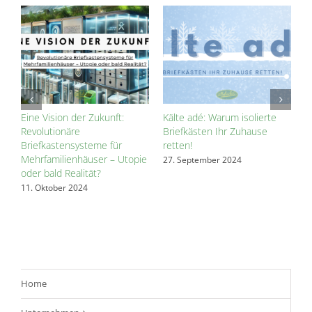
s
Eine Vision der Zukunft:
Kälte adé: Warum isolierte
D
Revolutionäre
Briefkästen Ihr Zuhause
w
zes
Briefkastensysteme für
retten!
d
Mehrfamilienhäuser – Utopie
27. September 2024
2
oder bald Realität?
11. Oktober 2024
Home