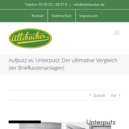
Skip
Telefon: 03 59 52 / 28 07-0
|
info@allebacker.de
to
content
Kontakt
Datenschutz
Impressum
Aufputz vs. Unterputz: Der ultimative Vergleich
der Briefkastenanlagen!
Zurück
Vor
Zeige
grösseres