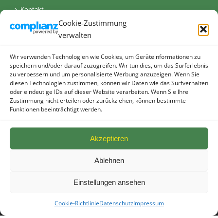
Kontakt
Cookie-Zustimmung
AGB
verwalten
Datenschutz
Wir verwenden Technologien wie Cookies, um Geräteinformationen zu
speichern und/oder darauf zuzugreifen. Wir tun dies, um das Surferlebnis
Impressum
zu verbessern und um personalisierte Werbung anzuzeigen. Wenn Sie
diesen Technologien zustimmen, können wir Daten wie das Surfverhalten
Cookie-Richtlinie (EU)
oder eindeutige IDs auf dieser Website verarbeiten. Wenn Sie Ihre
Zustimmung nicht erteilen oder zurückziehen, können bestimmte
Funktionen beeinträchtigt werden.
Akzeptieren
Ablehnen
© allebacker Schulte GmbH - Radeberger Straße 48 - 01900
Großröhrsdorf I
2026 I powered by
Die KONKURRENZ
Einstellungen ansehen
Facebook
Cookie-Richtlinie
Datenschutz
Impressum