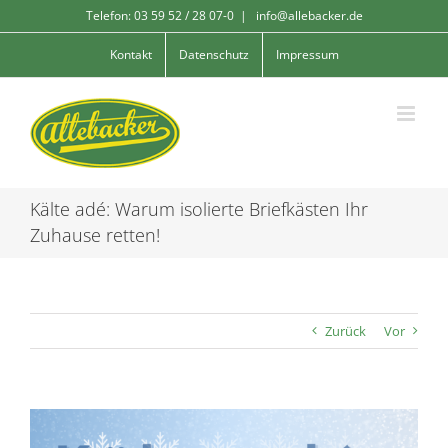
Skip
Telefon: 03 59 52 / 28 07-0
|
info@allebacker.de
to
content
Kontakt
Datenschutz
Impressum
Kälte adé: Warum isolierte Briefkästen Ihr
Zuhause retten!
Zurück
Vor
Zeige
grösseres