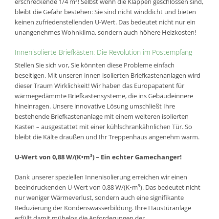
erschreckende 1/4 m²! Selbst wenn die Klappen geschlossen sind,
bleibt die Gefahr bestehen: Sie sind nicht winddicht und bieten
keinen zufriedenstellenden U-Wert. Das bedeutet nicht nur ein
unangenehmes Wohnklima, sondern auch höhere Heizkosten!
Innenisolierte Briefkästen: Die Revolution im Postempfang
Stellen Sie sich vor, Sie könnten diese Probleme einfach
beseitigen. Mit unseren innen isolierten Briefkastenanlagen wird
dieser Traum Wirklichkeit! Wir haben das Europapatent für
wärmegedämmte Briefkastensysteme, die ins Gebäudeinnere
hineinragen. Unsere innovative Lösung umschließt Ihre
bestehende Briefkastenanlage mit einem weiteren isolierten
Kasten – ausgestattet mit einer kühlschrankähnlichen Tür. So
bleibt die Kälte draußen und Ihr Treppenhaus angenehm warm.
U-Wert von 0,88 W/(K•m³) – Ein echter Gamechanger!
Dank unserer speziellen Innenisolierung erreichen wir einen
beeindruckenden U-Wert von 0,88 W/(K•m³). Das bedeutet nicht
nur weniger Wärmeverlust, sondern auch eine signifikante
Reduzierung der Kondenswasserbildung. Ihre Haustüranlage
erfüllt damit mühelos die Anforderungen der