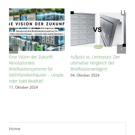
s
Eine Vision der Zukunft:
Aufputz vs. Unterputz: Der
D
Revolutionäre
ultimative Vergleich der
w
zes
Briefkastensysteme für
Briefkastenanlagen!
d
Mehrfamilienhäuser – Utopie
04. Oktober 2024
2
oder bald Realität?
11. Oktober 2024
Home