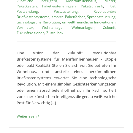
künstliche Intelligenz
,
Mehrfamilienhaus
,
Mieter
,
Paketkasten
,
Paketkastenanlagen
,
Paketschrank
,
Post
,
Postsendung
,
Postzustellung
,
Revolutionäre
Briefkastensysteme
,
smarte Paketfächer
,
Sprachsteuerung
,
technologische Revolution
,
umweltfreundliche Innovationen
,
Vermieter
,
Wohnanlage
,
Wohnanlagen
,
Zukunft
,
Zukunftsvisionen
,
Zustellbox
Eine Vision der Zukunft: Revolutionäre
Briefkastensysteme für Mehrfamilienhäuser - Utopie
oder bald Realität? Stellen Sie sich vor, Sie betreten Ihr
Wohnhaus, und anstelle eines herkömmlichen
Briefkastensystems erwartet Sie eine technologische
Revolution. Mit einem simplen Gesichtserkennungsscan
oder einem Sprachbefehl öffnet sich Ihr Fach, sortiert
von einer künstlichen Intelligenz, die genau weiß, welche
Post für Sie wichtig [...]
Weiterlesen