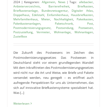
2024
|
Kategorien:
Allgemein
,
News
|
Tags:
allebacker
,
Anbieterverzeichnis
,
Barrierefreiheit
,
Briefkasten
,
Briefkastenanlage
,
Bundesnetzagentur
,
Digitaler Atlas
,
Doppelhaus
,
Edelstahl
,
Einfamilienhaus
,
Hausbriefkasten
,
Mehrfamilienhaus
,
Mieter
,
Nachhaltigkeit
,
Paketkasten
,
Paketkastenanlagen
,
Paketschrank
,
Post
,
Postmodernisierungsgesetz
,
Postsendung
,
Postwesen
,
Postzustellung
,
Vermieter
,
Wohnanlage
,
Wohnanlagen
,
Zustellbox
Die Zukunft des Postwesens im Zeichen des
Postmodernisierungsgesetzes Das Postwesen in
Deutschland steht vor einem grundlegenden Wandel!
Mit dem Inkrafttreten des Postmodernisierungsgesetzes
wird nicht nur die Art und Weise, wie Briefe und Pakete
versendet werden, neu geregelt – es eröffnet auch
aufregende Perspektiven für uns als Unternehmen, das
sich auf innovative Briefkastensysteme spezialisiert hat.
Was [...]
Weiterlesen