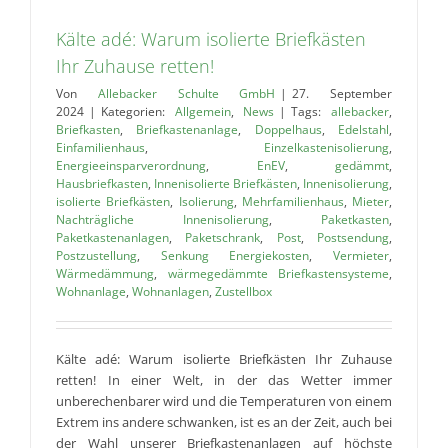
Kälte adé: Warum isolierte Briefkästen
Ihr Zuhause retten!
Von
Allebacker Schulte GmbH
|
27. September
2024
|
Kategorien:
Allgemein
,
News
|
Tags:
allebacker
,
Briefkasten
,
Briefkastenanlage
,
Doppelhaus
,
Edelstahl
,
Einfamilienhaus
,
Einzelkastenisolierung
,
Energieeinsparverordnung
,
EnEV
,
gedämmt
,
Hausbriefkasten
,
Innenisolierte Briefkästen
,
Innenisolierung
,
isolierte Briefkästen
,
Isolierung
,
Mehrfamilienhaus
,
Mieter
,
Nachträgliche Innenisolierung
,
Paketkasten
,
Paketkastenanlagen
,
Paketschrank
,
Post
,
Postsendung
,
Postzustellung
,
Senkung Energiekosten
,
Vermieter
,
Wärmedämmung
,
wärmegedämmte Briefkastensysteme
,
Wohnanlage
,
Wohnanlagen
,
Zustellbox
Kälte adé: Warum isolierte Briefkästen Ihr Zuhause
retten! In einer Welt, in der das Wetter immer
unberechenbarer wird und die Temperaturen von einem
Extrem ins andere schwanken, ist es an der Zeit, auch bei
der Wahl unserer Briefkastenanlagen auf höchste