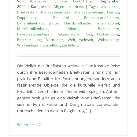
Von
Allebacker Schulte GmbH
|
20. September
2024
|
Kategorien:
Allgemein
,
News
|
Tags:
allebacker
,
Briefkasten
,
Briefkastenanlage
,
Briefkastendesign
,
Design
,
Doppelhaus
,
Edelstahl
,
Edelstahlbriefkästen
,
Einfamilienhaus
,
global
,
Hausbriefkasten
,
International
,
Mehrfamilienhaus
,
Mieter
,
Paketkasten
,
Paketkastenanlagen
,
Paketschrank
,
Post
,
Postsendung
,
Postzustellung
,
Vermieter
,
Welt
,
weltweit
,
Wohnanlage
,
Wohnanlagen
,
Zustellbox
,
Zustellung
Die Vielfalt der Briefkästen weltweit: Eine kreative Reise
durch ihre Besonderheiten Briefkästen sind nicht nur
praktische Behälter für Postsendungen, sondern auch
faszinierende Objekte, die die kulturelle Vielfalt und
Kreativität verschiedener Länder widerspiegeln. Auf der
ganzen Welt gibt es eine Vielzahl von Briefkästen, die
sich in Form, Farbe und Design stark voneinander
unterscheiden. In diesem Blogbeitrag [...]
Weiterlesen