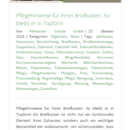
Pflegehinweise für Ihren Briefkasten: So
bleibt er in Topform
Von
Allebacker Schulte GmbH
|
25. Oktober
2024
|
Kategorien:
Allgemein
,
News
|
Tags:
allebacker
,
Aluminium
,
Beschichtung
,
Briefkasten
,
Briefkastenanlage
,
Doppelhaus
,
Edelstahl
,
Edelstahl V4A
,
Edelstahlbriefkästen
,
Einfamilienhaus
,
Eloxal
,
Filiformkorrosion
,
Funktion
,
Galfan
,
Glas
,
Hausbriefkasten
,
Klingelkontakte
,
Korrosion
,
Korrosionsbeständigkeit
,
Mechanik
,
Mehrfamilienhaus
,
Mieter
,
Paketkasten
,
Paketkastenanlagen
,
Paketschrank
,
Pflege
,
Pflegehinweise
,
Plexiglas
,
Post
,
Postsendung
,
Postzustellung
,
Regelmäßige Pflege
,
Reinigung
,
Scharniere
,
Schloß
,
Vermieter
,
Versieglung
,
Wartung
,
Wohnanlage
,
Wohnanlagen
,
Zustellbox
Pflegehinweise für Ihren Briefkasten: So bleibt er in
Topform Ein Briefkasten ist nicht nur ein funktionales
Element Ihres Zuhauses, sondern auch ein wichtiger
Bestandteil der Außenansicht. Um sicherzustellen, dass