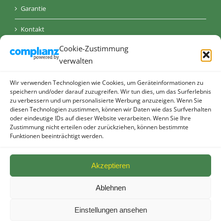
Garantie
Kontakt
Cookie-Zustimmung
AGB
verwalten
Datenschutz
Wir verwenden Technologien wie Cookies, um Geräteinformationen zu
Impressum
speichern und/oder darauf zuzugreifen. Wir tun dies, um das Surferlebnis
zu verbessern und um personalisierte Werbung anzuzeigen. Wenn Sie
diesen Technologien zustimmen, können wir Daten wie das Surfverhalten
Cookie-Richtlinie (EU)
oder eindeutige IDs auf dieser Website verarbeiten. Wenn Sie Ihre
Zustimmung nicht erteilen oder zurückziehen, können bestimmte
Funktionen beeinträchtigt werden.
Akzeptieren
Ablehnen
© allebacker Schulte GmbH - Radeberger Straße 48 - 01900
Großröhrsdorf I
2026 I powered by
Die KONKURRENZ
Einstellungen ansehen