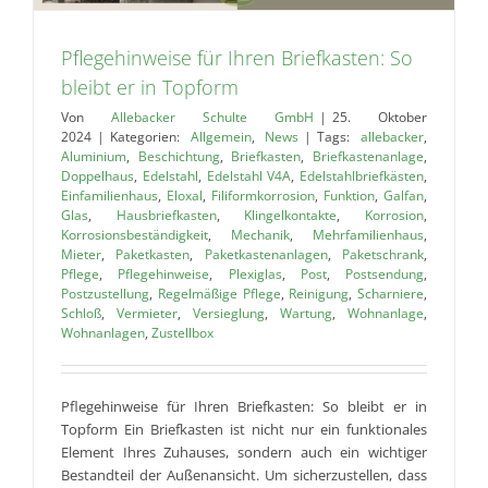
Pflegehinweise für Ihren Briefkasten: So
bleibt er in Topform
Von
Allebacker Schulte GmbH
|
25. Oktober
2024
|
Kategorien:
Allgemein
,
News
|
Tags:
allebacker
,
Aluminium
,
Beschichtung
,
Briefkasten
,
Briefkastenanlage
,
Doppelhaus
,
Edelstahl
,
Edelstahl V4A
,
Edelstahlbriefkästen
,
Einfamilienhaus
,
Eloxal
,
Filiformkorrosion
,
Funktion
,
Galfan
,
Glas
,
Hausbriefkasten
,
Klingelkontakte
,
Korrosion
,
Korrosionsbeständigkeit
,
Mechanik
,
Mehrfamilienhaus
,
Mieter
,
Paketkasten
,
Paketkastenanlagen
,
Paketschrank
,
Pflege
,
Pflegehinweise
,
Plexiglas
,
Post
,
Postsendung
,
Postzustellung
,
Regelmäßige Pflege
,
Reinigung
,
Scharniere
,
Schloß
,
Vermieter
,
Versieglung
,
Wartung
,
Wohnanlage
,
Wohnanlagen
,
Zustellbox
Pflegehinweise für Ihren Briefkasten: So bleibt er in
Topform Ein Briefkasten ist nicht nur ein funktionales
Element Ihres Zuhauses, sondern auch ein wichtiger
Bestandteil der Außenansicht. Um sicherzustellen, dass