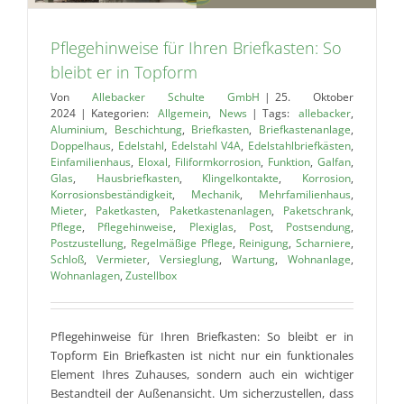
Pflegehinweise für Ihren Briefkasten: So
bleibt er in Topform
Von
Allebacker Schulte GmbH
|
25. Oktober
2024
|
Kategorien:
Allgemein
,
News
|
Tags:
allebacker
,
Aluminium
,
Beschichtung
,
Briefkasten
,
Briefkastenanlage
,
Doppelhaus
,
Edelstahl
,
Edelstahl V4A
,
Edelstahlbriefkästen
,
Einfamilienhaus
,
Eloxal
,
Filiformkorrosion
,
Funktion
,
Galfan
,
Glas
,
Hausbriefkasten
,
Klingelkontakte
,
Korrosion
,
Korrosionsbeständigkeit
,
Mechanik
,
Mehrfamilienhaus
,
Mieter
,
Paketkasten
,
Paketkastenanlagen
,
Paketschrank
,
Pflege
,
Pflegehinweise
,
Plexiglas
,
Post
,
Postsendung
,
Postzustellung
,
Regelmäßige Pflege
,
Reinigung
,
Scharniere
,
Schloß
,
Vermieter
,
Versieglung
,
Wartung
,
Wohnanlage
,
Wohnanlagen
,
Zustellbox
Pflegehinweise für Ihren Briefkasten: So bleibt er in
Topform Ein Briefkasten ist nicht nur ein funktionales
Element Ihres Zuhauses, sondern auch ein wichtiger
Bestandteil der Außenansicht. Um sicherzustellen, dass