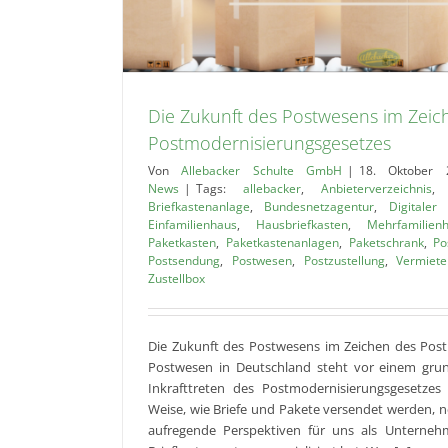
Die Zukunft des Postwesens im Zeic
Postmodernisierungsgesetzes
Von
Allebacker Schulte GmbH
|
18. Oktober 
News
|
Tags:
allebacker
,
Anbieterverzeichnis
Briefkastenanlage
,
Bundesnetzagentur
,
Digitaler 
Einfamilienhaus
,
Hausbriefkasten
,
Mehrfamilien
Paketkasten
,
Paketkastenanlagen
,
Paketschrank
,
Po
Postsendung
,
Postwesen
,
Postzustellung
,
Vermiete
Zustellbox
Die Zukunft des Postwesens im Zeichen des Pos
Postwesen in Deutschland steht vor einem gr
Inkrafttreten des Postmodernisierungsgesetzes
Weise, wie Briefe und Pakete versendet werden, n
aufregende Perspektiven für uns als Unternehm