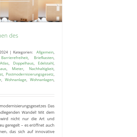
hen des
2024
|
Kategorien:
Allgemein
,
,
Barrierefreiheit
,
Briefkasten
,
Atlas
,
Doppelhaus
,
Edelstahl
,
haus
,
Mieter
,
Nachhaltigkeit
,
st
,
Postmodernisierungsgesetz
,
r
,
Wohnanlage
,
Wohnanlagen
,
tmodernisierungsgesetzes Das
undlegenden Wandel! Mit dem
 wird nicht nur die Art und
eu geregelt – es eröffnet auch
en, das sich auf innovative