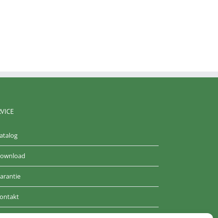
RVICE
atalog
ownload
arantie
ontakt
GB