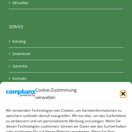
Aktuelles
SERVICE
Katalog
Download
Garantie
Kontakt
Cookie-Zustimmung
AGB
verwalten
Datenschutz
Wir verwenden Technologien wie Cookies, um Geräteinformationen zu
Impressum
speichern und/oder darauf zuzugreifen. Wir tun dies, um das Surferlebnis
zu verbessern und um personalisierte Werbung anzuzeigen. Wenn Sie
diesen Technologien zustimmen, können wir Daten wie das Surfverhalten
Cookie-Richtlinie (EU)
oder eindeutige IDs auf dieser Website verarbeiten. Wenn Sie Ihre