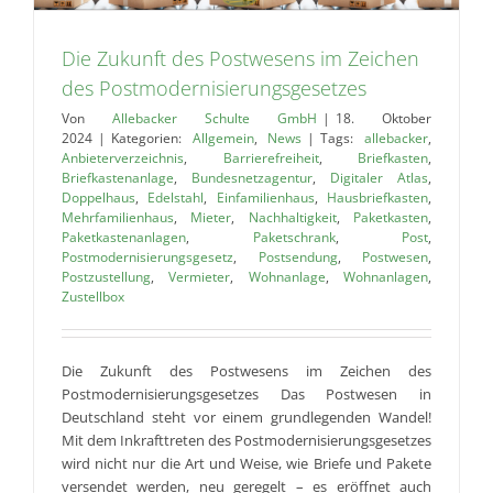
Die Zukunft des Postwesens im Zeichen
des Postmodernisierungsgesetzes
Von
Allebacker Schulte GmbH
|
18. Oktober
2024
|
Kategorien:
Allgemein
,
News
|
Tags:
allebacker
,
Anbieterverzeichnis
,
Barrierefreiheit
,
Briefkasten
,
Briefkastenanlage
,
Bundesnetzagentur
,
Digitaler Atlas
,
Doppelhaus
,
Edelstahl
,
Einfamilienhaus
,
Hausbriefkasten
,
Mehrfamilienhaus
,
Mieter
,
Nachhaltigkeit
,
Paketkasten
,
Paketkastenanlagen
,
Paketschrank
,
Post
,
Postmodernisierungsgesetz
,
Postsendung
,
Postwesen
,
Postzustellung
,
Vermieter
,
Wohnanlage
,
Wohnanlagen
,
Zustellbox
Die Zukunft des Postwesens im Zeichen des
Postmodernisierungsgesetzes Das Postwesen in
Deutschland steht vor einem grundlegenden Wandel!
Mit dem Inkrafttreten des Postmodernisierungsgesetzes
wird nicht nur die Art und Weise, wie Briefe und Pakete
versendet werden, neu geregelt – es eröffnet auch