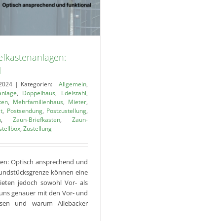
efkastenanlagen:
l
2024
|
Kategorien:
Allgemein
,
anlage
,
Doppelhaus
,
Edelstahl
,
ten
,
Mehrfamilienhaus
,
Mieter
,
t
,
Postsendung
,
Postzustellung
,
n
,
Zaun-Briefkasten
,
Zaun-
stellbox
,
Zustellung
gen: Optisch ansprechend und
rundstücksgrenze können eine
bieten jedoch sowohl Vor- als
 uns genauer mit den Vor- und
assen und warum Allebacker