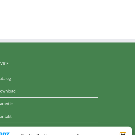
RVICE
atalog
ownload
arantie
ontakt
GB