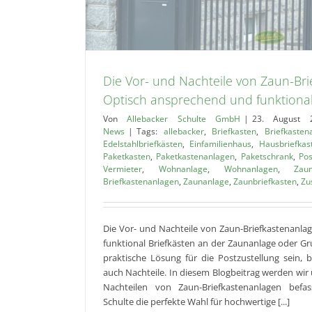
Die Vor- und Nachteile von Zaun-Bri
Optisch ansprechend und funktiona
Von
Allebacker Schulte GmbH
|
23. August 
News
|
Tags:
allebacker
,
Briefkasten
,
Briefkasten
Edelstahlbriefkästen
,
Einfamilienhaus
,
Hausbriefkas
Paketkasten
,
Paketkastenanlagen
,
Paketschrank
,
Pos
Vermieter
,
Wohnanlage
,
Wohnanlagen
,
Zau
Briefkastenanlagen
,
Zaunanlage
,
Zaunbriefkasten
,
Zu
Die Vor- und Nachteile von Zaun-Briefkastenanla
funktional Briefkästen an der Zaunanlage oder G
praktische Lösung für die Postzustellung sein, 
auch Nachteile. In diesem Blogbeitrag werden wir
Nachteilen von Zaun-Briefkastenanlagen bef
Schulte die perfekte Wahl für hochwertige [...]