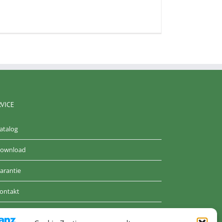
RVICE
atalog
ownload
arantie
ontakt
GB