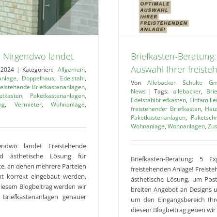
News
m Nirgendwo landet
Briefkasten-Beratung:
Auswahl Ihrer freiste
 2024
|
Kategorien:
Allgemein
,
anlage
,
Doppelhaus
,
Edelstahl
,
Von
Allebacker Schulte G
reistehende Briefkastenanlagen
,
News
|
Tags:
allebacker
,
Bri
etkasten
,
Paketkastenanlagen
,
Edelstahlbriefkästen
,
Einfamili
ng
,
Vermieter
,
Wohnanlage
,
freistehender Briefkasten
,
Haus
Paketkastenanlagen
,
Paketsch
Wohnanlage
,
Wohnanlagen
,
Zus
endwo landet Freistehende
nd ästhetische Lösung für
Briefkasten-Beratung: 5 E
e, an denen mehrere Parteien
freistehenden Anlage! Freiste
t korrekt eingebaut werden,
ästhetische Lösung, um Post
iesem Blogbeitrag werden wir
breiten Angebot an Designs un
r Briefkastenanlagen genauer
um den Eingangsbereich Ihr
diesem Blogbeitrag geben wir I