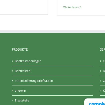
Weiterlesen
PRODUKTE
SE
Briefkastenanlagen
K
Briefkästen
D
Innenisolierung Briefkasten
G
enerwin
K
Ersatzteile
A