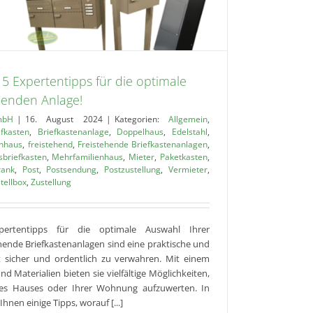
 5 Expertentipps für die optimale
henden Anlage!
mbH
|
16. August 2024
|
Kategorien:
Allgemein
,
efkasten
,
Briefkastenanlage
,
Doppelhaus
,
Edelstahl
,
enhaus
,
freistehend
,
Freistehende Briefkastenanlagen
,
briefkasten
,
Mehrfamilienhaus
,
Mieter
,
Paketkasten
,
rank
,
Post
,
Postsendung
,
Postzustellung
,
Vermieter
,
tellbox
,
Zustellung
xpertentipps für die optimale Auswahl Ihrer
hende Briefkastenanlagen sind eine praktische und
 sicher und ordentlich zu verwahren. Mit einem
d Materialien bieten sie vielfältige Möglichkeiten,
es Hauses oder Ihrer Wohnung aufzuwerten. In
hnen einige Tipps, worauf [...]