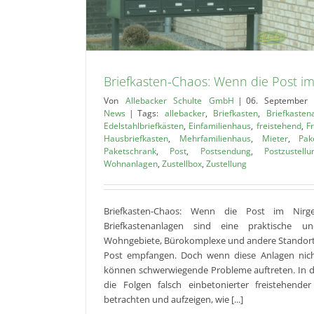
Allgemein
Briefkasten-Chaos: Wenn die Post i
Von
Allebacker Schulte GmbH
|
06. September
News
|
Tags:
allebacker
,
Briefkasten
,
Briefkasten
Edelstahlbriefkästen
,
Einfamilienhaus
,
freistehend
,
F
Hausbriefkasten
,
Mehrfamilienhaus
,
Mieter
,
Pak
Paketschrank
,
Post
,
Postsendung
,
Postzustellu
Wohnanlagen
,
Zustellbox
,
Zustellung
Briefkasten-Chaos: Wenn die Post im Nirg
Briefkastenanlagen sind eine praktische u
Wohngebiete, Bürokomplexe und andere Standort
Post empfangen. Doch wenn diese Anlagen nich
können schwerwiegende Probleme auftreten. In d
die Folgen falsch einbetonierter freistehende
betrachten und aufzeigen, wie [...]