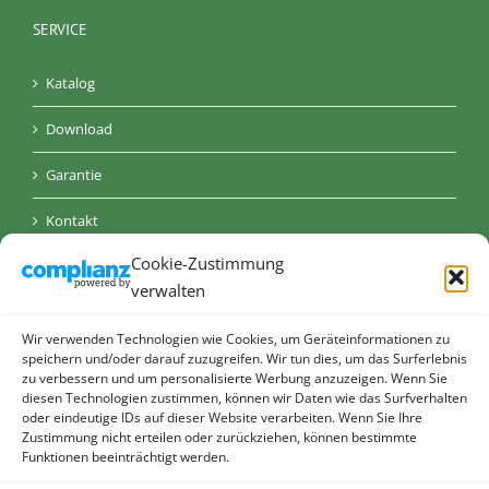
SERVICE
Katalog
Download
Garantie
Kontakt
Cookie-Zustimmung
AGB
verwalten
Datenschutz
Wir verwenden Technologien wie Cookies, um Geräteinformationen zu
Impressum
speichern und/oder darauf zuzugreifen. Wir tun dies, um das Surferlebnis
zu verbessern und um personalisierte Werbung anzuzeigen. Wenn Sie
diesen Technologien zustimmen, können wir Daten wie das Surfverhalten
Cookie-Richtlinie (EU)
oder eindeutige IDs auf dieser Website verarbeiten. Wenn Sie Ihre
Zustimmung nicht erteilen oder zurückziehen, können bestimmte
Funktionen beeinträchtigt werden.